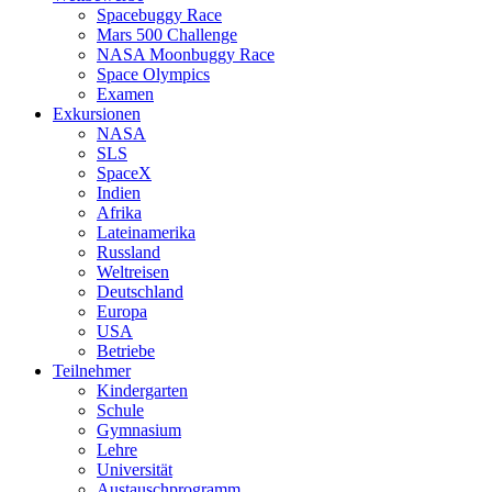
Spacebuggy Race
Mars 500 Challenge
NASA Moonbuggy Race
Space Olympics
Examen
Exkursionen
NASA
SLS
SpaceX
Indien
Afrika
Lateinamerika
Russland
Weltreisen
Deutschland
Europa
USA
Betriebe
Teilnehmer
Kindergarten
Schule
Gymnasium
Lehre
Universität
Austauschprogramm