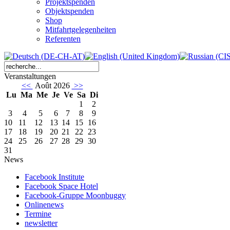
Projektspenden
Objektspenden
Shop
Mitfahrtgelegenheiten
Referenten
Veranstaltungen
<<
Août 2026
>>
Lu
Ma
Me
Je
Ve
Sa
Di
1
2
3
4
5
6
7
8
9
10
11
12
13
14
15
16
17
18
19
20
21
22
23
24
25
26
27
28
29
30
31
News
Facebook Institute
Facebook Space Hotel
Facebook-Gruppe Moonbuggy
Onlinenews
Termine
newsletter