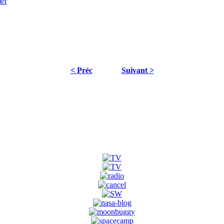
< Préc
Suivant >