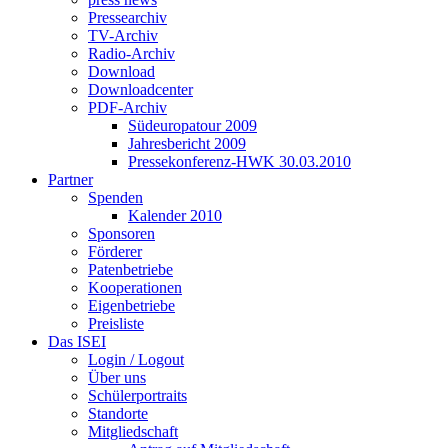
Pressearchiv
TV-Archiv
Radio-Archiv
Download
Downloadcenter
PDF-Archiv
Südeuropatour 2009
Jahresbericht 2009
Pressekonferenz-HWK 30.03.2010
Partner
Spenden
Kalender 2010
Sponsoren
Förderer
Patenbetriebe
Kooperationen
Eigenbetriebe
Preisliste
Das ISEI
Login / Logout
Über uns
Schülerportraits
Standorte
Mitgliedschaft