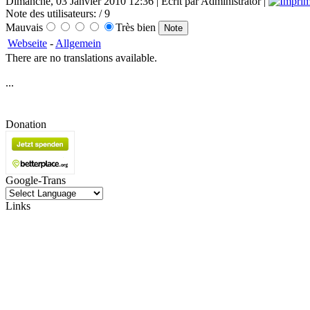
Dimanche, 03 Janvier 2010 12:36 | Écrit par Administrator |
Note des utilisateurs:
/ 9
Mauvais
Très bien
Webseite
-
Allgemein
There are no translations available.
...
Donation
Google-Trans
Links