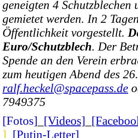
geneigten 4 Schutzblechen u
gemietet werden. In 2 Tagen
Öffentlichkeit vorgestellt.
D
Euro/Schutzblech
. Der Bet
Spende an den Verein erbra
zum heutigen Abend des 26
ralf.heckel@spacepass.de
o
7949375
[Fotos]
_
[Videos]
_
[Faceboo
]
_
[Putin-Letter]