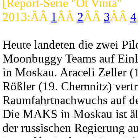
[Report-Serie "Ot Vinta"
2013:ÂÂ
1
ÂÂ
2
ÂÂ
3
ÂÂ
4
Heute landeten die zwei Pi
Moonbuggy Teams auf Einla
in Moskau. Araceli Zeller (
Rößler (19. Chemnitz) vert
Raumfahrtnachwuchs auf d
Die MAKS in Moskau ist ähn
der russischen Regierung au