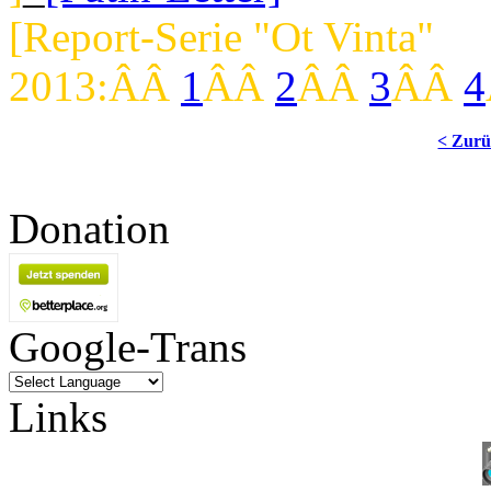
[Report-Serie "Ot Vinta"
2013:ÂÂ
1
ÂÂ
2
ÂÂ
3
ÂÂ
4
< Zur
Donation
Google-Trans
Links