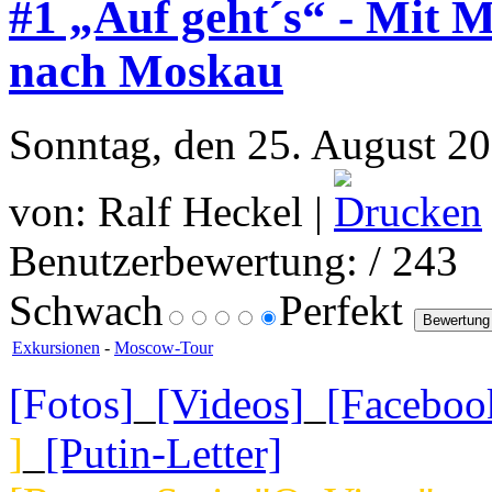
#1 „Auf geht´s“ - Mit 
nach Moskau
Sonntag, den 25. August 2
von: Ralf Heckel |
Benutzerbewertung:
/ 243
Schwach
Perfekt
Exkursionen
-
Moscow-Tour
[Fotos]
_
[Videos]
_
[Faceboo
]
_
[Putin-Letter]