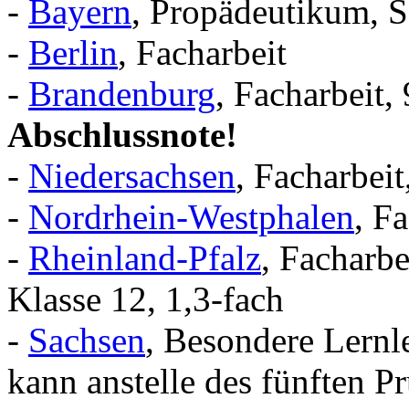
-
Bayern
, Propädeutikum, S
-
Berlin
, Facharbeit
-
Brandenburg
, Facharbeit,
Abschlussnote!
-
Niedersachsen
, Facharbeit
-
Nordrhein-Westphalen
, F
-
Rheinland-Pfalz
, Facharbe
Klasse 12, 1,3-fach
-
Sachsen
, Besondere Lernl
kann anstelle des fünften P