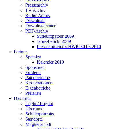
Pressearchiv
TV-Archiv
Radio-Archiv
Download
Downloadcenter
PDF-Archiv
Südeuropatour 2009
Jahresbericht 2009
Pressekonferenz-HWK 30.03.2010
Partner
Spenden
Kalender 2010
Sponsoren
Förderer
Patenbetriebe
Kooperationen
Eigenbetriebe
Preisliste
Das ISEI
Login / Logout
Über uns
Schülerportraits
Standorte
Mitgliedschaft