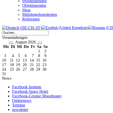
Projektspenden
Objektspenden
Shop
Mitfahrtgelegenheiten
Referenten
Veranstaltungen
<<
August 2026
>>
Mo
Di
Mi
Do
Fr
Sa
So
1
2
3
4
5
6
7
8
9
10
11
12
13
14
15
16
17
18
19
20
21
22
23
24
25
26
27
28
29
30
31
News
Facebook Institute
Facebook Space Hotel
Facebook-Gruppe Moonbuggy
Onlinenews
Termine
newsletter