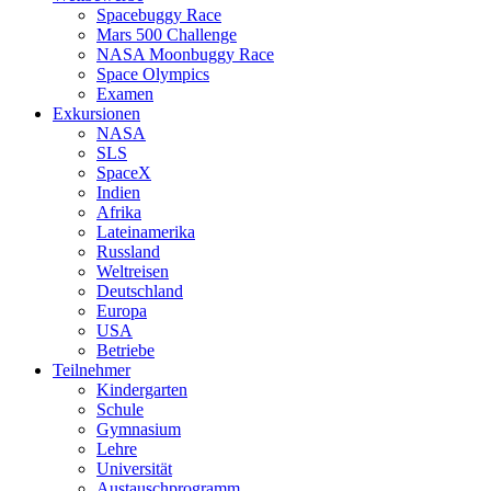
Spacebuggy Race
Mars 500 Challenge
NASA Moonbuggy Race
Space Olympics
Examen
Exkursionen
NASA
SLS
SpaceX
Indien
Afrika
Lateinamerika
Russland
Weltreisen
Deutschland
Europa
USA
Betriebe
Teilnehmer
Kindergarten
Schule
Gymnasium
Lehre
Universität
Austauschprogramm