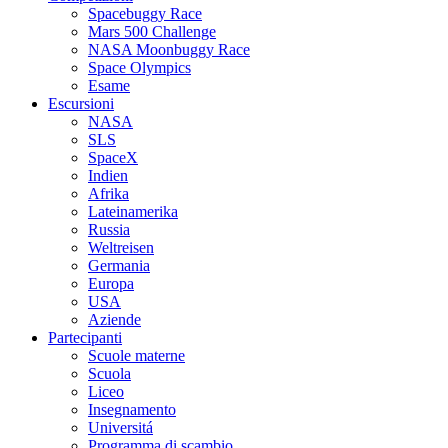
Spacebuggy Race
Mars 500 Challenge
NASA Moonbuggy Race
Space Olympics
Esame
Escursioni
NASA
SLS
SpaceX
Indien
Afrika
Lateinamerika
Russia
Weltreisen
Germania
Europa
USA
Aziende
Partecipanti
Scuole materne
Scuola
Liceo
Insegnamento
Universitá
Programma di scambio