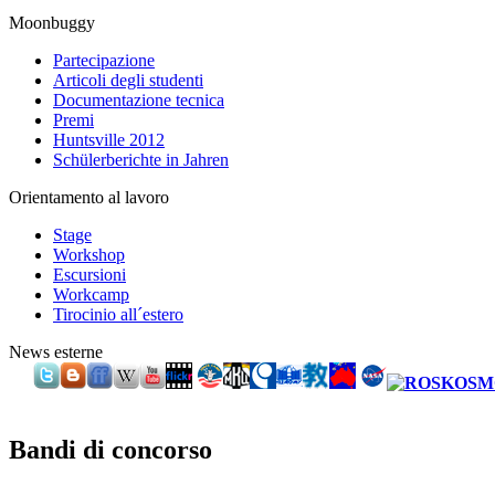
Moonbuggy
Partecipazione
Articoli degli studenti
Documentazione tecnica
Premi
Huntsville 2012
Schülerberichte in Jahren
Orientamento al lavoro
Stage
Workshop
Escursioni
Workcamp
Tirocinio all´estero
News esterne
Bandi di concorso