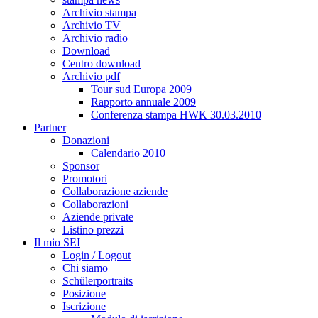
Archivio stampa
Archivio TV
Archivio radio
Download
Centro download
Archivio pdf
Tour sud Europa 2009
Rapporto annuale 2009
Conferenza stampa HWK 30.03.2010
Partner
Donazioni
Calendario 2010
Sponsor
Promotori
Collaborazione aziende
Collaborazioni
Aziende private
Listino prezzi
Il mio SEI
Login / Logout
Chi siamo
Schülerportraits
Posizione
Iscrizione