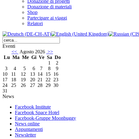
Donazione di progetti
Donazione di materiali
Shop
Partecipare ai viaggi
Relatori
Eventi
<<
Agosto 2026
>>
Lu
Ma
Me
Gi
Ve
Sa
Do
1
2
3
4
5
6
7
8
9
10
11
12
13
14
15
16
17
18
19
20
21
22
23
24
25
26
27
28
29
30
31
News
Facebook Institute
Facebook Space Hotel
Facebook-Gruppe Moonbuggy
News online
Appuntamenti
Newsletter