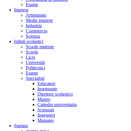
Esame
Imprese
Artigianato
Medie imprese
Industria
Commercio
Scienza
Istituti scolastici
Scuole materne
Scuole
Licei
Universitá
Politecnici
Esame
Specialisti
Educatori
Insegnante
Direttore scolastico
Mastro
Cattedra universitaria
Scienzati
Ingegneri
Manager
Stampa
stampa news