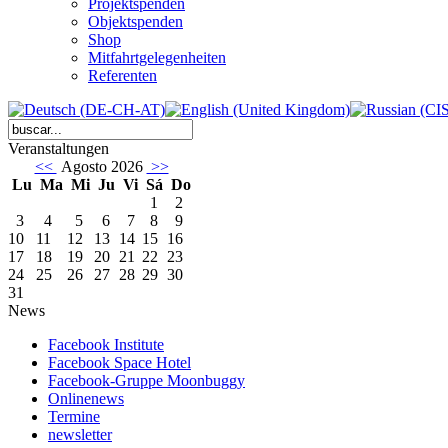
Projektspenden
Objektspenden
Shop
Mitfahrtgelegenheiten
Referenten
Veranstaltungen
<<
Agosto 2026
>>
Lu
Ma
Mi
Ju
Vi
Sá
Do
1
2
3
4
5
6
7
8
9
10
11
12
13
14
15
16
17
18
19
20
21
22
23
24
25
26
27
28
29
30
31
News
Facebook Institute
Facebook Space Hotel
Facebook-Gruppe Moonbuggy
Onlinenews
Termine
newsletter