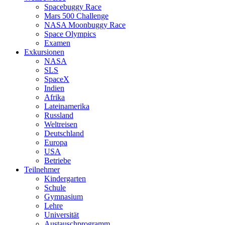
Spacebuggy Race
Mars 500 Challenge
NASA Moonbuggy Race
Space Olympics
Examen
Exkursionen
NASA
SLS
SpaceX
Indien
Afrika
Lateinamerika
Russland
Weltreisen
Deutschland
Europa
USA
Betriebe
Teilnehmer
Kindergarten
Schule
Gymnasium
Lehre
Universität
Austauschprogramm