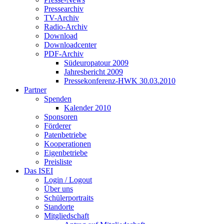
Pressearchiv
TV-Archiv
Radio-Archiv
Download
Downloadcenter
PDF-Archiv
Südeuropatour 2009
Jahresbericht 2009
Pressekonferenz-HWK 30.03.2010
Partner
Spenden
Kalender 2010
Sponsoren
Förderer
Patenbetriebe
Kooperationen
Eigenbetriebe
Preisliste
Das ISEI
Login / Logout
Über uns
Schülerportraits
Standorte
Mitgliedschaft