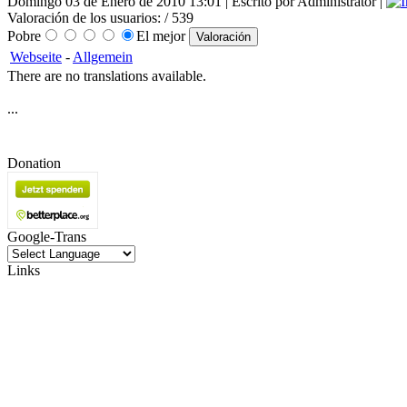
Domingo 03 de Enero de 2010 13:01 | Escrito por Administrator |
Valoración de los usuarios:
/ 539
Pobre
El mejor
Webseite
-
Allgemein
There are no translations available.
...
Donation
Google-Trans
Links