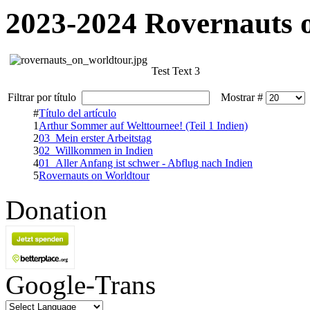
2023-2024 Rovernauts 
Test Text 3
Filtrar por título
Mostrar #
#
Título del artículo
1
Arthur Sommer auf Welttournee! (Teil 1 Indien)
2
03_Mein erster Arbeitstag
3
02_Willkommen in Indien
4
01_Aller Anfang ist schwer - Abflug nach Indien
5
Rovernauts on Worldtour
Donation
Google-Trans