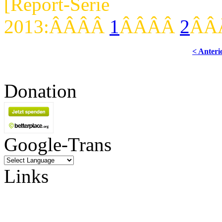
[Report-Se
2013:ÂÂÂÂ
1
ÂÂÂÂ
2
ÂÂ
< Anteri
Donation
Google-Trans
Links