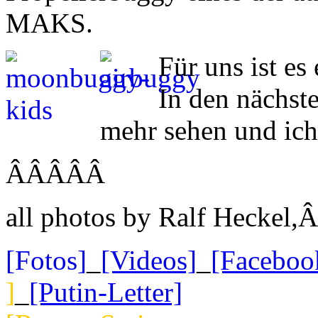
MAKS.
Für uns ist es
In den nächst
mehr sehen und ich
ÂÂÂÂÂ
all photos by Ralf Hecke
[Fotos]
_
[Videos]
_
[Faceboo
]
_
[Putin-Letter]