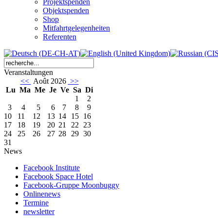
Projektspenden
Objektspenden
Shop
Mitfahrtgelegenheiten
Referenten
Veranstaltungen
<<
Août 2026
>>
Lu
Ma
Me
Je
Ve
Sa
Di
1
2
3
4
5
6
7
8
9
10
11
12
13
14
15
16
17
18
19
20
21
22
23
24
25
26
27
28
29
30
31
News
Facebook Institute
Facebook Space Hotel
Facebook-Gruppe Moonbuggy
Onlinenews
Termine
newsletter