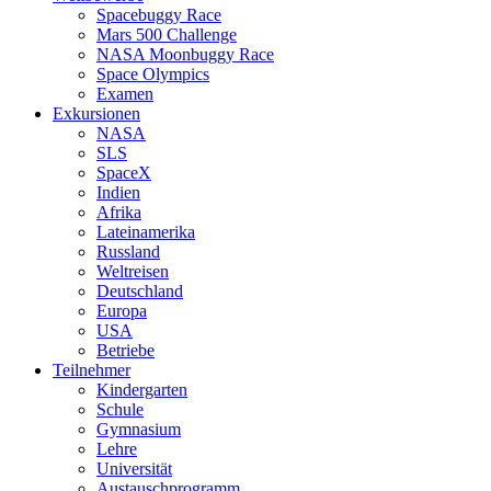
Spacebuggy Race
Mars 500 Challenge
NASA Moonbuggy Race
Space Olympics
Examen
Exkursionen
NASA
SLS
SpaceX
Indien
Afrika
Lateinamerika
Russland
Weltreisen
Deutschland
Europa
USA
Betriebe
Teilnehmer
Kindergarten
Schule
Gymnasium
Lehre
Universität
Austauschprogramm