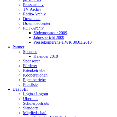
Pressearchiv
TV-Archiv
Radio-Archiv
Download
Downloadcenter
PDF-Archiv
Südeuropatour 2009
Jahresbericht 2009
Pressekonferenz-HWK 30.03.2010
Partner
Spenden
Kalender 2010
Sponsoren
Förderer
Patenbetriebe
Kooperationen
Eigenbetriebe
Preisliste
Das ISEI
Login / Logout
Über uns
Schülerportraits
Standorte
Mitgliedschaft