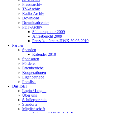
Pressearchiv
TV-Archiv
Radio-Archiv
Download
Downloadcenter
PDF-Archiv
Südeuropatour 2009
Jahresbericht 2009
Pressekonferenz-HWK 30.03.2010
Partner
Spenden
Kalender 2010
Sponsoren
Förderer
Patenbetriebe
Kooperationen
Eigenbetriebe
Preisliste
Das ISEI
Login / Logout
Über uns
Schülerportraits
Standorte
Mitgliedschaft