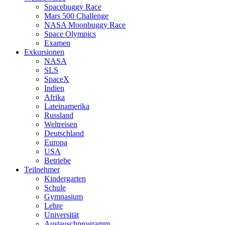
Spacebuggy Race
Mars 500 Challenge
NASA Moonbuggy Race
Space Olympics
Examen
Exkursionen
NASA
SLS
SpaceX
Indien
Afrika
Lateinamerika
Russland
Weltreisen
Deutschland
Europa
USA
Betriebe
Teilnehmer
Kindergarten
Schule
Gymnasium
Lehre
Universität
Austauschprogramm