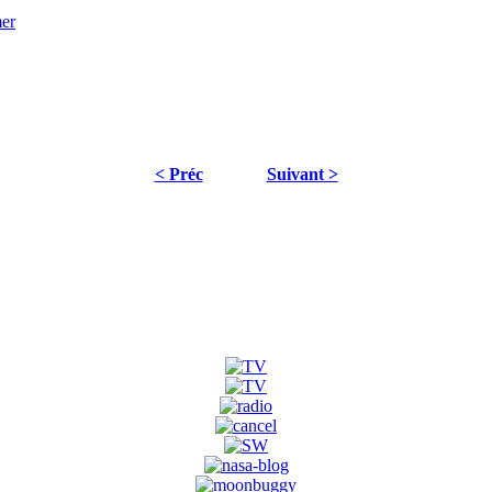
< Préc
Suivant >