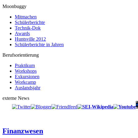
Moonbuggy
Mitmachen
Schülerberichte
Technik-Dok
Awards
Huntsville 2012
Schülerberichte in Jahren
Berufsorientierung
Praktikum
Workshops
Exkursionen
Workcamp
Auslandsjahr
externe News
Finanzwesen