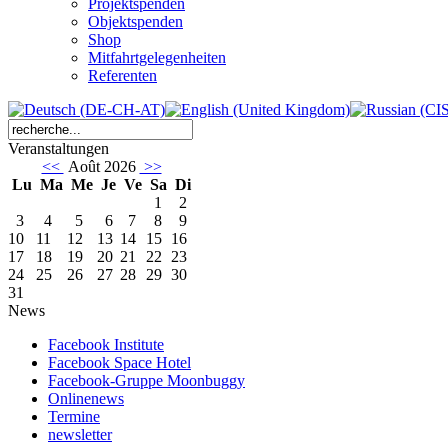
Projektspenden
Objektspenden
Shop
Mitfahrtgelegenheiten
Referenten
Veranstaltungen
<<
Août 2026
>>
Lu
Ma
Me
Je
Ve
Sa
Di
1
2
3
4
5
6
7
8
9
10
11
12
13
14
15
16
17
18
19
20
21
22
23
24
25
26
27
28
29
30
31
News
Facebook Institute
Facebook Space Hotel
Facebook-Gruppe Moonbuggy
Onlinenews
Termine
newsletter