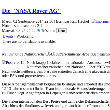
Die "NASA Rover AG"
Mardi, 02 Septembre 2014 22:36 | Écrit par Ralf Heckel |
Note des utilisateurs:
/ 211
Mauvais
Très bien
Events
-
Workcamp
There are no translations available.
Neu für junge Naturforscher:ÂÂÂ außerschulische Arbeitsgemeinsch
Nach knapp 10 Jahren internationalem Austausch zw
Naturforscher zwischen den Nationen. Über 250 Verans
Nachwuchswettbewerben. Fast alle ergreifen danach eine akademische
oder ESA und promovieren bereits.
Diese Arbeitsgemeinschaft beginnt für 8-jährige und erfordert das In
12-13 Jahren stemmt ihr im Team internationale Herausforderungen un
zu Füßen liegt. Angefangen in Leipziger Handwerksbetrieben erobert Ih
Die vielen internationalen Best-Preise und zahlreiche Bekanntschaft
Abschluss des Studiums weltweit und gern auch bei der Promotion. S