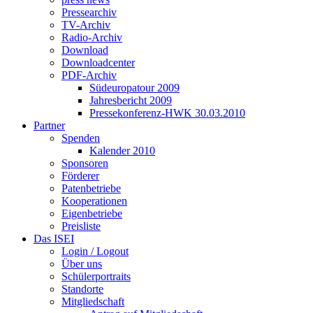
Pressearchiv
TV-Archiv
Radio-Archiv
Download
Downloadcenter
PDF-Archiv
Südeuropatour 2009
Jahresbericht 2009
Pressekonferenz-HWK 30.03.2010
Partner
Spenden
Kalender 2010
Sponsoren
Förderer
Patenbetriebe
Kooperationen
Eigenbetriebe
Preisliste
Das ISEI
Login / Logout
Über uns
Schülerportraits
Standorte
Mitgliedschaft