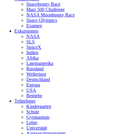
Spacebuggy Race
Mars 500 Challenge
NASA Moonbuggy Race
Space Olympics
Examen
Exkursionen
NASA
SLS
SpaceX
Indien
Afrika
Lateinamerika
Russland
Weltreisen
Deutschland
Europa
USA
Betriebe
Teilnehmer
Kindergarten
Schule
Gymnasium
Lehre
Universität
Austauschprogramm