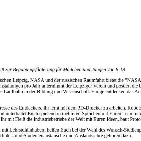
aft zur Begabungsförderung für Mädchen und Jungen von 8-18
ischen Leipzig, NASA und der russischen Raumfahrt bietet die "NASA
taltungen pro Jahr unternimmt der Leipziger Verein und postiert die b
 Laufbahn in der Bildung und Wissenschaft. Einige entdecken das Aus
teresse des Entdeckers. Ihr lernt mit dem 3D-Drucker zu arbeiten, Rob
d unterhaltet Euch spielend in mehreren Sprachen mit Euren Teammitgl
r mit Fleiß die Industriebetriebe der Welt mit Euren Ideen, baut Protot
en mit Lehrstuhlinhabern helfen Euch bei der Wahl des Wunsch-Studienp
chüler- und Studentenaustausche und Auslandsjahre gehören dazu.