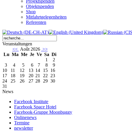
Projektspenden
Objektspenden
Shop
Mitfahrtgelegenheiten
Referenten
Veranstaltungen
<<
Août 2026
>>
Lu
Ma
Me
Je
Ve
Sa
Di
1
2
3
4
5
6
7
8
9
10
11
12
13
14
15
16
17
18
19
20
21
22
23
24
25
26
27
28
29
30
31
News
Facebook Institute
Facebook Space Hotel
Facebook-Gruppe Moonbuggy
Onlinenews
Termine
newsletter