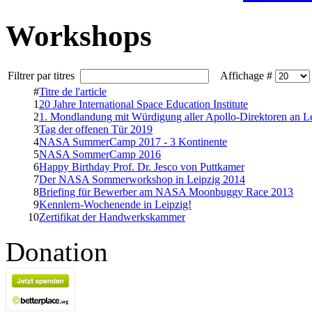
Workshops
Filtrer par titres
Affichage #
#
Titre de l'article
1
20 Jahre International Space Education Institute
2
1. Mondlandung mit Würdigung aller Apollo-Direktoren an Le
3
Tag der offenen Tür 2019
4
NASA SummerCamp 2017 - 3 Kontinente
5
NASA SommerCamp 2016
6
Happy Birthday Prof. Dr. Jesco von Puttkamer
7
Der NASA Sommerworkshop in Leipzig 2014
8
Briefing für Bewerber am NASA Moonbuggy Race 2013
9
Kennlern-Wochenende in Leipzig!
10
Zertifikat der Handwerkskammer
Donation